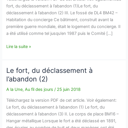
fort, du déclassement à l’abandon (1)Le fort, du
déclassement à l’abandon (2) III. Le fossé de DL4 BM42 –
Habitation du concierge Ce bâtiment, construit avant la
première guerre mondiale, était le logement du concierge. Il
a été utilisé comme tel jusqu’en 1987 puis le Comité […]
Le
Lire la suite »
fort,
du
déclassement
Le fort, du déclassement à
à
l’abandon (2)
l’abandon
(3)
A la Une
,
Au fil des jours
/
25 juin 2018
Téléchargez la version PDF de cet article. Voir également:
Le fort, du déclassement à l’abandon (1) Le fort, du
déclassement à l’abandon (3) II. Le corps de place BM16 –
Hangar métallique Lorsque le fort a été déclassé en 1891,
des écuries au nombre de huit et deux manèges ont été