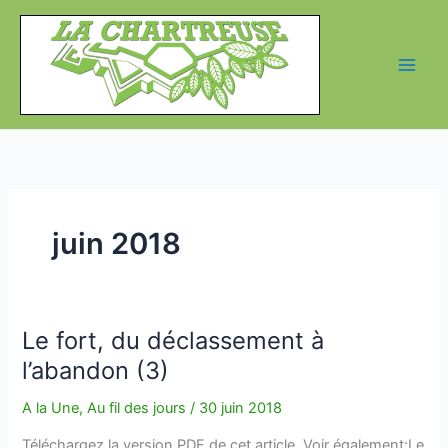
Aller
au
contenu
juin 2018
Le fort, du déclassement à
l’abandon (3)
A la Une
,
Au fil des jours
/
30 juin 2018
Téléchargez la version PDF de cet article. Voir également:Le