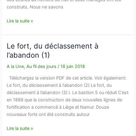
construits. Nous ne savons
Le
Lire la suite »
fort,
du
déclassement
Le fort, du déclassement à
à
l’abandon (1)
l’abandon
(2)
A la Une
,
Au fil des jours
/
18 juin 2018
Téléchargez la version PDF de cet article. Voir également:
Le fort, du déclassement à l’abandon (2) Le fort, du
déclassement à l’abandon (3) I. Le bastion 5 ou réduit C’est
en 1888 que la construction de deux nouvelles lignes de
fortification a commencé à Liège et Namur. Douze
nouveaux forts ont été construits autour
Le
Lire la suite »
fort,