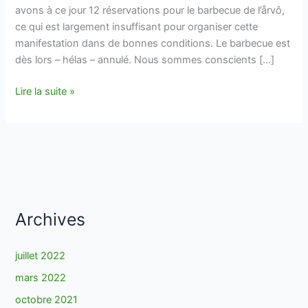
avons à ce jour 12 réservations pour le barbecue de l’årvô,
ce qui est largement insuffisant pour organiser cette
manifestation dans de bonnes conditions. Le barbecue est
dès lors – hélas – annulé. Nous sommes conscients […]
Annulation
Lire la suite »
du
BBQ
de
l’årvô
2008
Archives
juillet 2022
mars 2022
octobre 2021