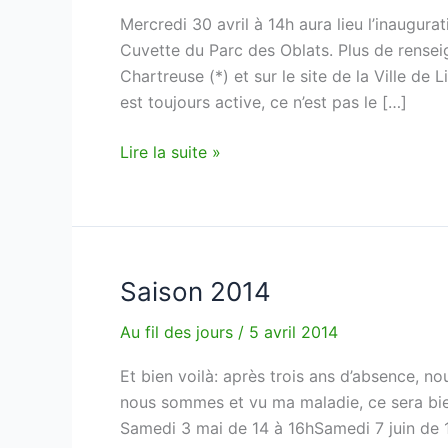
Mercredi 30 avril à 14h aura lieu l’inaugur
Cuvette du Parc des Oblats. Plus de rens
Chartreuse (*) et sur le site de la Ville d
est toujours active, ce n’est pas le […]
Inauguration
Lire la suite »
de
la
promenade
de
la
Saison 2014
Cuvette
Au fil des jours
/
5 avril 2014
Et bien voilà: après trois ans d’absence, n
nous sommes et vu ma maladie, ce sera bi
Samedi 3 mai de 14 à 16hSamedi 7 juin de 1