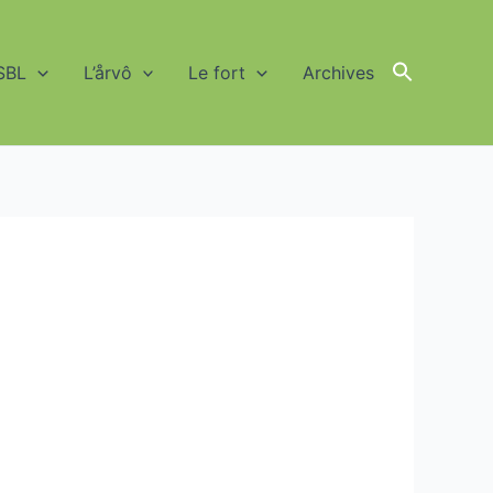
SBL
L’årvô
Le fort
Archives
Search
for:
Search Button