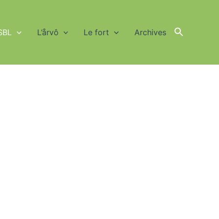
SBL
L’årvô
Le fort
Archives
Search
for:
Search Button