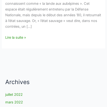
connaissent comme « la lande aux aubépines ». Cet
espace était régulièrement entretenu par la Défense
Nationale, mais depuis le début des années ’80, il retournait
à l’état sauvage. Or, « l’état sauvage » veut dire, dans nos
contrées, un […]
Gestion
Lire la suite »
de
la
Lande
aux
Aubépines
Archives
juillet 2022
mars 2022