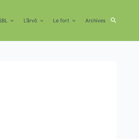
SBL
L’årvô
Le fort
Archives
Search
for:
Search Button