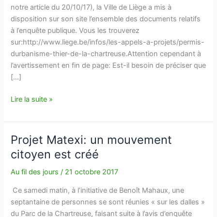
notre article du 20/10/17), la Ville de Liège a mis à
disposition sur son site l’ensemble des documents relatifs
à l’enquête publique. Vous les trouverez
sur:http://www.liege.be/infos/les-appels-a-projets/permis-
durbanisme-thier-de-la-chartreuse.Attention cependant à
l’avertissement en fin de page: Est-il besoin de préciser que
[…]
Dossier
Lire la suite »
Matexi:
interrogez-
nous…
Projet Matexi: un mouvement
citoyen est créé
Au fil des jours
/
21 octobre 2017
Ce samedi matin, à l’initiative de Benoît Mahaux, une
septantaine de personnes se sont réunies « sur les dalles »
du Parc de la Chartreuse, faisant suite à l’avis d’enquête