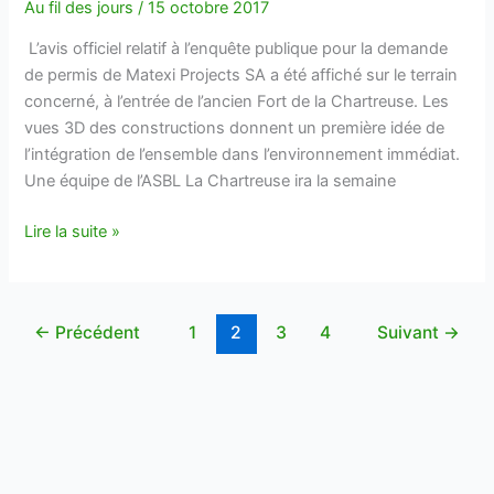
Au fil des jours
/
15 octobre 2017
L’avis officiel relatif à l’enquête publique pour la demande
de permis de Matexi Projects SA a été affiché sur le terrain
concerné, à l’entrée de l’ancien Fort de la Chartreuse. Les
vues 3D des constructions donnent un première idée de
l’intégration de l’ensemble dans l’environnement immédiat.
Une équipe de l’ASBL La Chartreuse ira la semaine
Le
Lire la suite »
projet
Matexi
à
←
Précédent
1
2
3
4
Suivant
→
la
Chartreuse