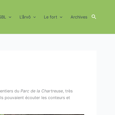
SBL
L’årvô
Le fort
Archives
Search
for:
Search Button
sentiers du
Parc de la Chartreuse
, très
ls pouvaient écouter les conteurs et