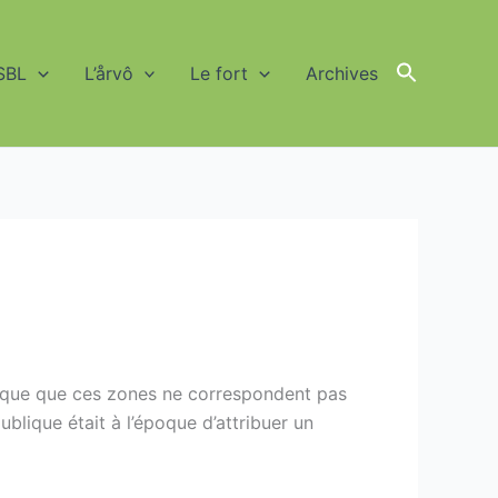
SBL
L’årvô
Le fort
Archives
Search
for:
Search Button
marque que ces zones ne correspondent pas
ublique était à l’époque d’attribuer un