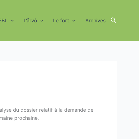
SBL
L’årvô
Le fort
Archives
Search
for:
Search Button
alyse du dossier relatif à la demande de
emaine prochaine.